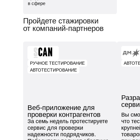
в сфере
Общий чат курса, чтобы общаться
Пройдете стажировки
с другими студентами
от компаний-партнеров
Чат с ментором, чтобы прояснить
непонятные темы и задания
Мероприятия с партнерами, чтобы
наработать опыт
РУЧНОЕ ТЕСТИРОВАНИЕ
АВТОТ
АВТОТЕСТИРОВАНИЕ
Разра
серви
Веб-приложение для
проверки контрагентов
Вы смо
За семь недель протестируете
что те
сервис для проверки
крупне
надежности подрядчиков.
товаро