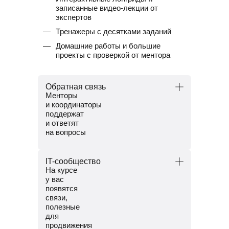
записанные видео-лекции от
экспертов
Тренажеры с десятками заданий
Домашние работы и большие
проекты с проверкой от ментора
Обратная связь
Менторы
и координаторы
поддержат
и ответят
на вопросы
Менторы — опытные тестировщики.
IT-сообщество
Координаторы — команда заботы
На курсе
о студентах. Решат
у вас
организационные вопросы,
появятся
поддержат и помогут пройти
связи,
обучение до конца.
полезные
для
продвижения