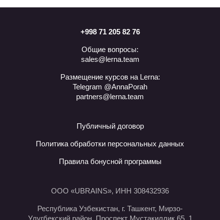
устройства с 8 ГБ RAM 2,5 ГБ
скачивают с официальных сайтов
свободного места на диске,
свежие версии программ или те,
рекомендуется использование SSD
которые необходимы для заданий.
разрешение экрана — не менее
+998 71 205 82 76
1024×768 пикселей»
Общие вопросы:
sales@lerna.team
Размещение курсов на Lerna:
Telegram @AnnaPorah
partners@lerna.team
Публичный договор
Политика обработки персональных данных
Правила бонусной программы
ООО «UBRAINS», ИНН 308432936
Республика Узбекистан, г. Ташкент, Мирзо-
Улугбекский район, Проспект Мустакиллик 65, 1