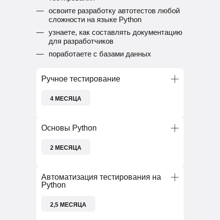
освоите разработку автотестов любой
сложности на языке Python
узнаете, как составлять документацию
для разработчиков
поработаете с базами данных
Ручное тестирование
4 МЕСЯЦА
ТЕОРИЯ ТЕСТИРОВАНИЯ
ТЕСТ-КЕЙСЫ
Основы Python
ЧЕК-ЛИСТЫ
ТЕСТ-ПЛАНЫ
БАГ-ТРЕКЕР
2 МЕСЯЦА
БАГ-РЕПОРТЫ
МЕТОДЫ КРОССБРАУЗЕРНОГО
ТЕСТИРОВАНИЯ
ОБЪЕКТНО-ОРИЕНТИРОВАННОЕ
Автоматизация тестирования на
ПРОГРАММИРОВАНИЕ
Python
SQL
ТЕСТИРОВАНИЕ БАЗ ДАННЫХ
ОСНОВЫ PYTHON
GITHUB
2,5 МЕСЯЦА
Ваши результаты: