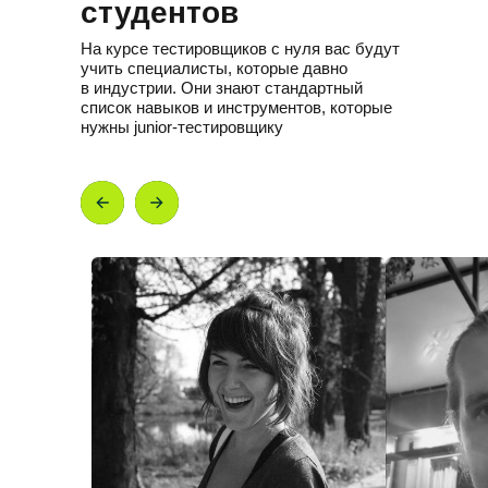
сетевыми настройками и
студентов
зависимостями
администрировать веб-сервисы и
На курсе тестировщиков с нуля вас будут
устранять основные проблемы
учить специалисты, которые давно
автоматизировать рутинные задачи
в индустрии. Они знают стандартный
с помощью языка bash
список навыков и инструментов, которые
нужны junior-тестировщику