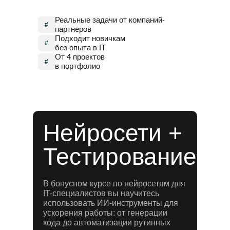
Реальные задачи от компаний-
#
партнеров
Подходит новичкам
#
без опыта в IT
От 4 проектов
#
в портфолио
Нейросети +
Тестирование
В бонусном курсе по нейросетям для
IT-специалистов вы научитесь
использовать ИИ-инструменты для
ускорения работы: от генерации
кода до автоматизации рутинных