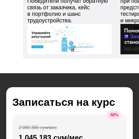
Победители получат обратную
при по
связь от заказчика, кейс
предст
в портфолио и шанс
тестир
трудоустройства.
и микр
Записаться на курс
-
50
%
2 090 365 сум/мес
1 045 183 сум/мес