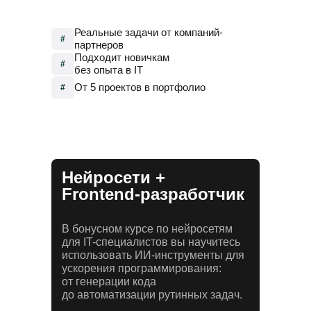
Реальные задачи от компаний-
#
партнеров
Подходит новичкам
#
без опыта в IT
От 5 проектов в портфолио
#
Нейросети +
Frontend-разработчик
В бонусном курсе по нейросетям
для IT-специалистов вы научитесь
использовать ИИ-инструменты для
ускорения программирования:
от генерации кода
до автоматизации рутинных задач.