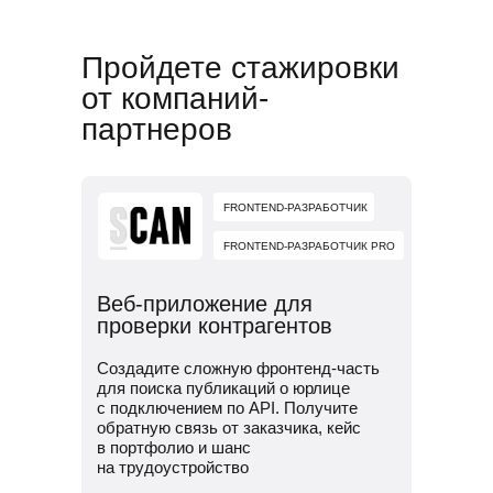
Сформируем карьерный трек
и подготовим к поиску работы
Пройдете стажировки
Потренируем проходить
от компаний-
собеседования
партнеров
Научим искать работу за рубежом
FRONTEND-РАЗРАБОТЧИК
FRONTEND-РАЗРАБОТЧИК PRO
Веб-приложение для
проверки контрагентов
Создадите сложную фронтенд-часть
для поиска публикаций о юрлице
с подключением по API. Получите
обратную связь от заказчика, кейс
в портфолио и шанс
на трудоустройство