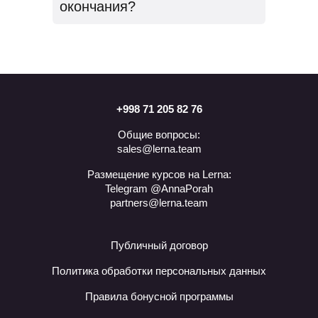
опытом работы в топовых
окончания?
отечественных и зарубежных
компаниях вы реализуете крепкие
Да, материалы курса будут доступны
проекты. Научитесь правильно
всегда.
подходить к решению задачи, изучите
инструменты и сможете их применять.
Если столкнетесь с проблемой при
выполнения задания, вам всегда будет
к кому обратиться: получить совет от
+998 71 205 82 76
одногруппников или помощь ментора в
мессенджере.
Общие вопросы:
sales@lerna.team
Размещение курсов на Lerna:
Telegram @AnnaPorah
partners@lerna.team
Публичный договор
Политика обработки персональных данных
Правила бонусной программы